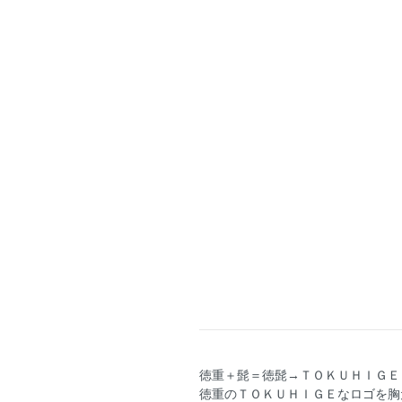
徳重＋髭＝徳髭→ＴＯＫＵＨＩＧＥ
徳重のＴＯＫＵＨＩＧＥなロゴを胸