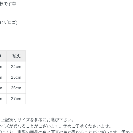
枚です◎
クヒゲロゴ)
巾
袖丈
m
24cm
m
25cm
m
26cm
m
27cm
。上記実寸サイズを参考にお選び下さい。
サイズが異なることがございます。予めご了承くださいませ。
どにより、実際の商品の色と写真の色が異なることがございます。予め