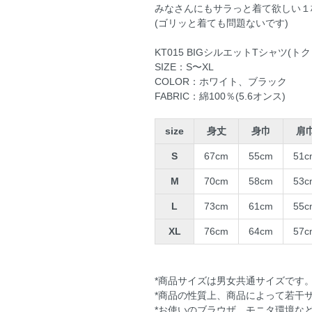
みなさんにもサラっと着て欲しい１
(ゴリッと着ても問題ないです)
KT015 BIGシルエットTシャツ(ト
SIZE：S〜XL
COLOR：ホワイト、ブラック
FABRIC：綿100％(5.6オンス)
size
身丈
身巾
肩
S
67cm
55cm
51c
M
70cm
58cm
53c
L
73cm
61cm
55c
XL
76cm
64cm
57c
*商品サイズは男女共通サイズです
*商品の性質上、商品によって若干
*お使いのブラウザ、モニタ環境な