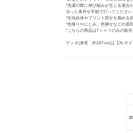
*洗濯の際に伸び縮みが生じる場合
沿った条件や手順で行ってください
*生地自体やプリント部分を傷める
*色移りやにじみ、色褪せなどの原
*こちらの商品はTシャツのみの販
ケンタ(身長：約187cm)は【XL
ホ