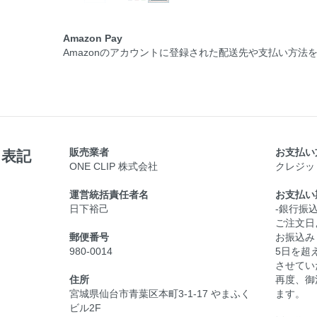
Amazon Pay
Amazonのアカウントに登録された配送先や支払い方法
販売業者
お支払い
く表記
ONE CLIP 株式会社
クレジッ
運営統括責任者名
お支払い
日下裕己
-銀行振
ご注文日
郵便番号
お振込み
980-0014
5日を超
させてい
住所
再度、御
宮城県仙台市青葉区本町3-1-17 やまふく
ます。
ビル2F