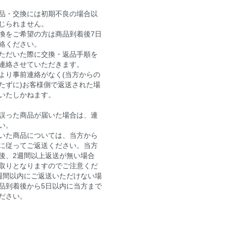
品・交換には初期不良の場合以
じられません。
換をご希望の方は商品到着後7日
絡ください。
ただいた際に交換・返品手順を
連絡させていただきます。
より事前連絡がなく(当方からの
たずに)お客様側で返送された場
いたしかねます。
誤った商品が届いた場合は、連
い。
いた商品については、当方から
に従ってご返送ください。当方
後、2週間以上返送が無い場合
取りとなりますのでご注意くだ
週間以内にご返送いただけない場
品到着後から5日以内に当方まで
ださい。