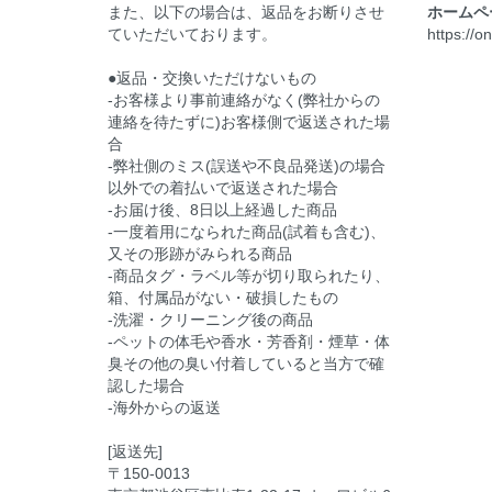
また、以下の場合は、返品をお断りさせ
ホームペ
ていただいております。
https://o
●返品・交換いただけないもの
-お客様より事前連絡がなく(弊社からの
連絡を待たずに)お客様側で返送された場
合
-弊社側のミス(誤送や不良品発送)の場合
以外での着払いで返送された場合
-お届け後、8日以上経過した商品
-一度着用になられた商品(試着も含む)、
又その形跡がみられる商品
-商品タグ・ラベル等が切り取られたり、
箱、付属品がない・破損したもの
-洗濯・クリーニング後の商品
-ペットの体毛や香水・芳香剤・煙草・体
臭その他の臭い付着していると当方で確
認した場合
-海外からの返送
[返送先]
〒150-0013