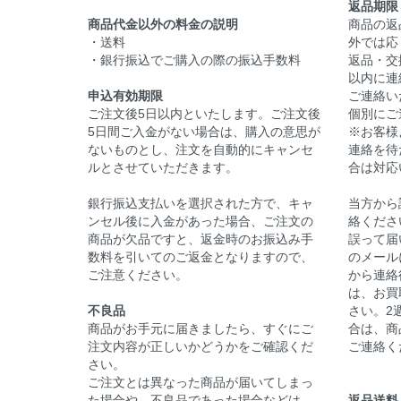
返品期限
商品代金以外の料金の説明
商品の返
・送料
外では応
・銀行振込でご購入の際の振込手数料
返品・交
以内に連
申込有効期限
ご連絡い
ご注文後5日以内といたします。ご注文後
個別にご
5日間ご入金がない場合は、購入の意思が
※お客様
ないものとし、注文を自動的にキャンセ
連絡を待
ルとさせていただきます。
合は対応
銀行振込支払いを選択された方で、キャ
当方から
ンセル後に入金があった場合、ご注文の
絡くださ
商品が欠品ですと、返金時のお振込み手
誤って届
数料を引いてのご返金となりますので、
のメール
ご注意ください。
から連絡
は、お買
不良品
さい。2
商品がお手元に届きましたら、すぐにご
合は、商
注文内容が正しいかどうかをご確認くだ
ご連絡く
さい。
ご注文とは異なった商品が届いてしまっ
た場合や、不良品であった場合などは、
返品送料