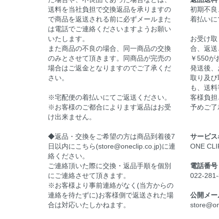
送料を当社負担で交換返品を承りますの
初期不良
で商品を返送される前に必ずメールまた
着払いに
は電話でご連絡くださいますようお願い
いたします。
お受け取
また商品の不良の場合、同一商品の交換
合、返送
のみとさせて頂きます。同商品が完売の
￥550
場合はご返金となりますのでご了承くだ
発送後、
さい。
取り及び
も、送料
※宅配便の着払いにてご返送ください。
客様負担
※お客様のご都合によります返品はお受
予めご了
け出来ません。
◆返品・交換をご希望の方は商品到着後7
サービス
日以内にこちら(store@oneclip.co.jp)に連
ONE C
絡ください。
ご連絡頂いた際に交換・返品手順を個別
電話番号
にご連絡させて頂きます。
022-281
※お客様より事前連絡がなく(当方からの
連絡を待たずに)お客様側で返送された場
公開メー
合は対応いたしかねます。
store@on